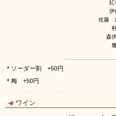
紅
伊
佐藤 
森伊
＊ソーダー割 +50円
＊梅 +50円
ワイン