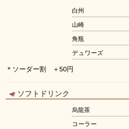
白州
山崎
角瓶
デュワーズ
＊ソーダー割 ＋50円
ソフトドリンク
烏龍茶
コーラー